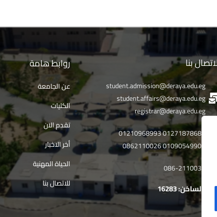
اتصال بنا
روابط هامة
student.admission@deraya.edu.eg
عن الجامعة
student.affairs@deraya.edu.eg
الكليات
registrar@deraya.edu.eg
تقدم الان
01271878682 01210968993
أخر الاخبار
01090549902 0862110026
الحياة المهنية
086-2110032
للاتصال بنا
خط الساخن: 16283