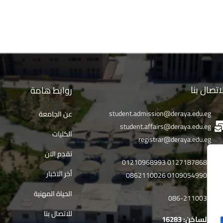
اتصال بنا
روابط هامة
student.admission@deraya.edu.eg
عن الجامعة
student.affairs@deraya.edu.eg
الكليات
registrar@deraya.edu.eg
تقدم الان
01271878682 01210968993
أخر الاخبار
01090549902 0862110026
الحياة المهنية
086-2110032
للاتصال بنا
خط الساخن: 16283