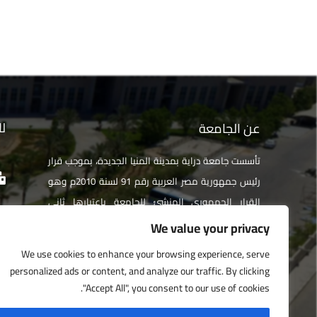
لل
عن الجامعة
تأسست جامعة دراية بمدينة المنيا الجديدة، بموجب قرار
رئيس جمهورية مصر العربية رقم 91 لسنة 2010م وهو
القرار الجمهوري المنشئ للجامعة باعتبارها ثاني
جامعة خاصة في صعيد مصر. تخضع جامعة دراية لإشراف
We value your privacy
وزارة التعليم العالي والبحث العلمي، وتمتثل الجامعة
We use cookies to enhance your browsing experience, serve
لكافة القرارات الصادرة من المجلس الأعلى للجامعات
personalized ads or content, and analyze our traffic. By clicking
الخاصة والأهلية .
"Accept All", you consent to our use of cookies.
ال