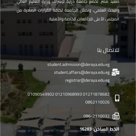
صعيد مصر. تخضع جامعة دراية لإشراف وزارة التعليم العالي
والبحث العلمي، وتمتثل الجامعة لكافة القرارات الصادرة من
المجلس الأعلى للجامعات الخاصة والأهلية .
للاتصال بنا
student.admission@deraya.edu.eg
student.affairs@deraya.edu.eg
registrar@deraya.edu.eg
01271878682 01210968993 01090549902
0862110026
086-2110032
الخط الساخن: 16283