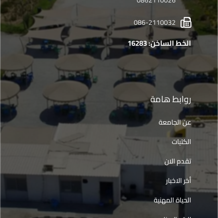
0862110026
086-2110032
الخط الساخن: 16283
روابط هامة
عن الجامعة
الكليات
تقدم الان
أخر الاخبار
الحياة المهنية