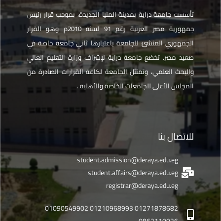
تأسست جامعة دراية بمدينة المنيا الجديدة، بموجب قرار رئيس
جمهورية مصر العربية رقم 91 لسنة 2010م وهو القرار
الجمهوري المنشئ للجامعة باعتبارها ثاني جامعة خاصة في
صعيد مصر. تخضع جامعة دراية لإشراف وزارة التعليم العالي
والبحث العلمي، وتمتثل الجامعة لكافة القرارات الصادرة من
المجلس الأعلى للجامعات الخاصة والأهلية .
للاتصال بنا
student.admission@deraya.edu.eg
student.affairs@deraya.edu.eg
registrar@deraya.edu.eg
01271878682 01210968993 01090549902