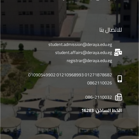
للاتصال بنا
student.admission@deraya.edu.eg
student.affairs@deraya.edu.eg
registrar@deraya.edu.eg
01271878682 01210968993 01090549902
0862110026
086-2110032
الخط الساخن: 16283