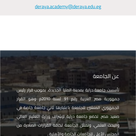
deraya.academy@deraya.edu.eg
عن الجامعة
تأسست جامعة دراية بمدينة المنيا الجديدة، بموجب قرار رئيس
جمهورية مصر العربية رقم 91 لسنة 2010م وهو القرار
الجمهوري المنشئ للجامعة باعتبارها ثاني جامعة خاصة في
صعيد مصر. تخضع جامعة دراية لإشراف وزارة التعليم العالي
والبحث العلمي، وتمتثل الجامعة لكافة القرارات الصادرة من
المجلس الأعلى للجامعات الخاصة والأهلية .