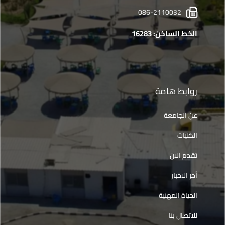
086-2110032
الخط الساخن: 16283
روابط هامة
عن الجامعة
الكليات
تقدم الان
أخر الاخبار
الحياة المهنية
للاتصال بنا