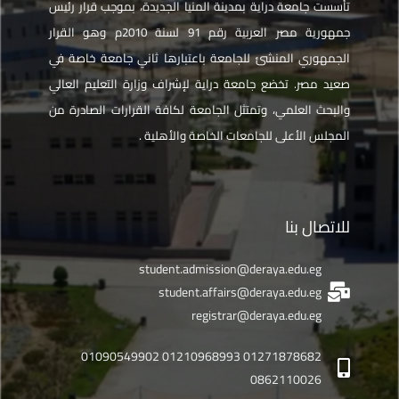
تأسست جامعة دراية بمدينة المنيا الجديدة، بموجب قرار رئيس
جمهورية مصر العربية رقم 91 لسنة 2010م وهو القرار
الجمهوري المنشئ للجامعة باعتبارها ثاني جامعة خاصة في
صعيد مصر. تخضع جامعة دراية لإشراف وزارة التعليم العالي
والبحث العلمي، وتمتثل الجامعة لكافة القرارات الصادرة من
المجلس الأعلى للجامعات الخاصة والأهلية .
للاتصال بنا
student.admission@deraya.edu.eg
student.affairs@deraya.edu.eg
registrar@deraya.edu.eg
01271878682 01210968993 01090549902
0862110026