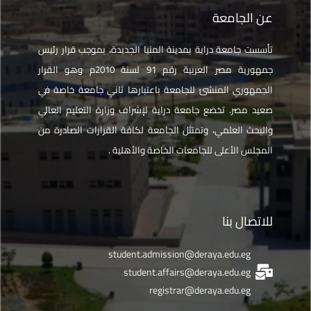
عن الجامعة
تأسست جامعة دراية بمدينة المنيا الجديدة، بموجب قرار رئيس
جمهورية مصر العربية رقم 91 لسنة 2010م وهو القرار
الجمهوري المنشئ للجامعة باعتبارها ثاني جامعة خاصة في
صعيد مصر. تخضع جامعة دراية لإشراف وزارة التعليم العالي
والبحث العلمي، وتمتثل الجامعة لكافة القرارات الصادرة من
المجلس الأعلى للجامعات الخاصة والأهلية .
للاتصال بنا
student.admission@deraya.edu.eg
student.affairs@deraya.edu.eg
registrar@deraya.edu.eg