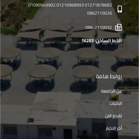
01271878682 01210968993 01090549902
0862110026
086-2110032
الخط الساخن: 16283
روابط هامة
عن الجامعة
الكليات
تقدم الان
أخر الاخبار