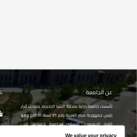
لل
عن الجامعة
تأسست جامعة دراية بمدينة المنيا الجديدة، بموجب قرار
رئيس جمهورية مصر العربية رقم 91 لسنة 2010م وهو
القرار الجمهوري المنشئ للجامعة باعتبارها ثاني
جامعة خاصة في صعيد مصر. تخضع جامعة دراية لإشراف
We value your privacy