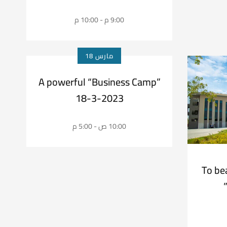
مصر للصيادلة
9:00 م - 10:00 م
مارس 18
A powerful “Business Camp”
18-3-2023
10:00 ص - 5:00 م
To beat 