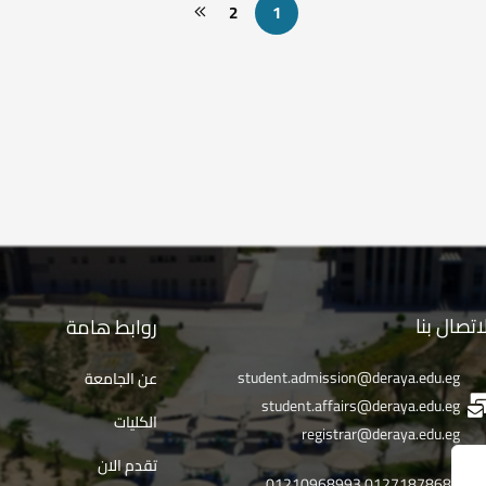
2
1
اتصال بنا
روابط هامة
student.admission@deraya.edu.eg
عن الجامعة
student.affairs@deraya.edu.eg
الكليات
registrar@deraya.edu.eg
تقدم الان
01271878682 01210968993