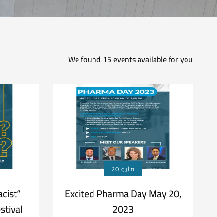
We found
15
events available for you
مايو 20
cist
Excited Pharma Day May 20,
2023