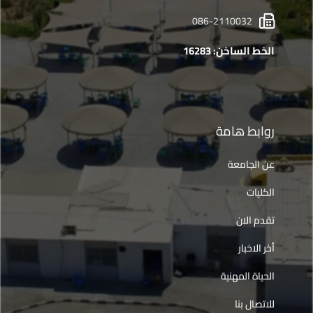
086-2110032
الخط الساخن: 16283
روابط هامة
عن الجامعة
الكليات
تقدم الان
أخر الاخبار
الحياة المهنية
للاتصال بنا