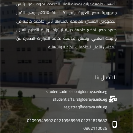
تأسست جامعة دراية بمدينة المنيا الجديدة، بموجب قرار رئيس
جمهورية مصر العربية رقم 91 لسنة 2010م وهو القرار
الجمهوري المنشئ للجامعة باعتبارها ثاني جامعة خاصة في
صعيد مصر. تخضع جامعة دراية لإشراف وزارة التعليم العالي
والبحث العلمي، وتمتثل الجامعة لكافة القرارات الصادرة من
المجلس الأعلى للجامعات الخاصة والأهلية .
للاتصال بنا
student.admission@deraya.edu.eg
student.affairs@deraya.edu.eg
registrar@deraya.edu.eg
01271878682 01210968993 01090549902
0862110026