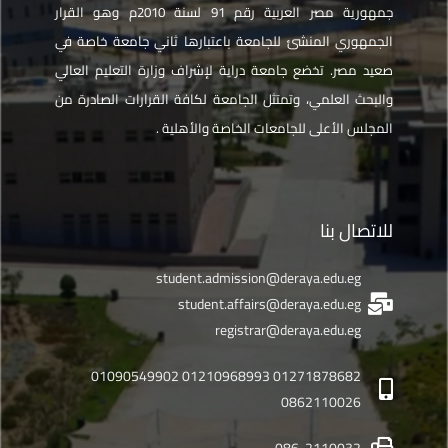
جمهورية مصر العربية رقم 91 لسنة 2010م وهو القرار
الجمهوري المنشئ للجامعة باعتبارها ثاني جامعة خاصة في
صعيد مصر. تخضع جامعة دراية لإشراف وزارة التعليم العالي
والبحث العلمي، وتمتثل الجامعة لكافة القرارات الصادرة من
المجلس الأعلى للجامعات الخاصة والأهلية .
للاتصال بنا
student.admission@deraya.edu.eg
student.affairs@deraya.edu.eg
registrar@deraya.edu.eg
01271878682 01210968993 01090549902
0862110026