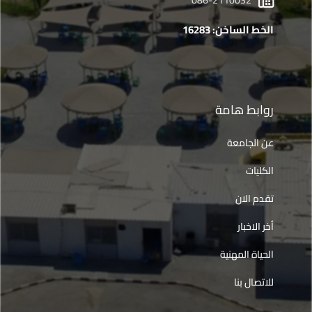
086-2110032
الخط الساخن: 16283
روابط هامة
عن الجامعة
الكليات
تقدم الان
أخر الاخبار
الحياة المهنية
للاتصال بنا