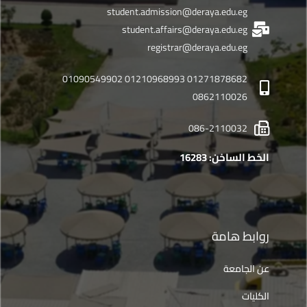
student.admission@deraya.edu.eg
student.affairs@deraya.edu.eg
registrar@deraya.edu.eg
01271878682 01210968993 01090549902
0862110026
086-2110032
الخط الساخن: 16283
روابط هامة
عن الجامعة
الكليات