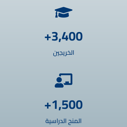
+
3,400
الخريجين
+
1,500
المنح الدراسية