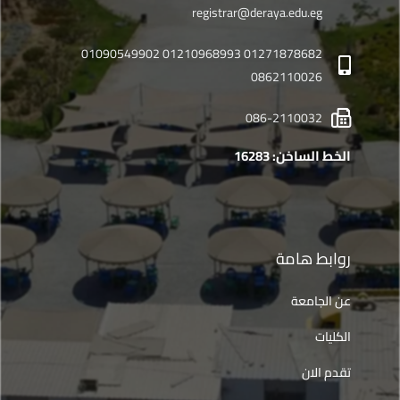
registrar@deraya.edu.eg
01271878682 01210968993 01090549902
0862110026
086-2110032
الخط الساخن: 16283
روابط هامة
عن الجامعة
الكليات
تقدم الان