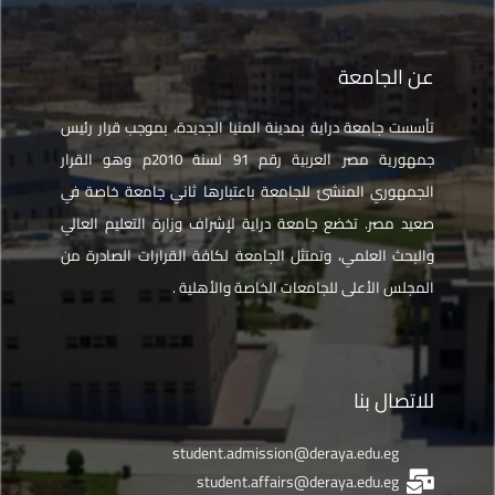
عن الجامعة
تأسست جامعة دراية بمدينة المنيا الجديدة، بموجب قرار رئيس
جمهورية مصر العربية رقم 91 لسنة 2010م وهو القرار
الجمهوري المنشئ للجامعة باعتبارها ثاني جامعة خاصة في
صعيد مصر. تخضع جامعة دراية لإشراف وزارة التعليم العالي
والبحث العلمي، وتمتثل الجامعة لكافة القرارات الصادرة من
المجلس الأعلى للجامعات الخاصة والأهلية .
للاتصال بنا
student.admission@deraya.edu.eg
student.affairs@deraya.edu.eg