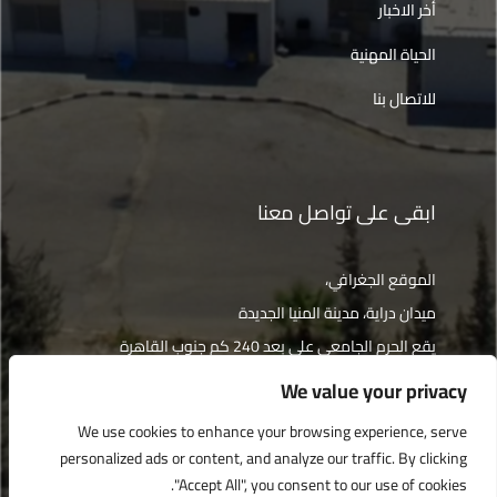
أخر الاخبار
الحياة المهنية
للاتصال بنا
ابقى على تواصل معنا
الموقع الجغرافي،
ميدان دراية، مدينة المنيا الجديدة
يقع الحرم الجامعي على بعد 240 كم جنوب القاهرة
We value your privacy
الإتجاهات
We use cookies to enhance your browsing experience, serve
personalized ads or content, and analyze our traffic. By clicking
"Accept All", you consent to our use of cookies.