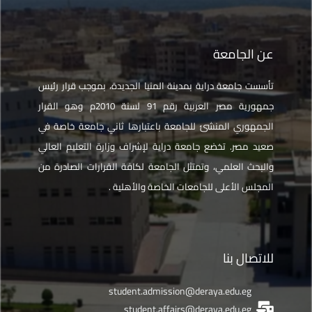
عن الجامعة
تأسست جامعة دراية بمدينة المنيا الجديدة، بموجب قرار رئيس
جمهورية مصر العربية رقم 91 لسنة 2010م وهو القرار
الجمهوري المنشئ للجامعة باعتبارها ثاني جامعة خاصة في
صعيد مصر. تخضع جامعة دراية لإشراف وزارة التعليم العالي
والبحث العلمي، وتمتثل الجامعة لكافة القرارات الصادرة من
المجلس الأعلى للجامعات الخاصة والأهلية .
للاتصال بنا
student.admission@deraya.edu.eg
student.affairs@deraya.edu.eg