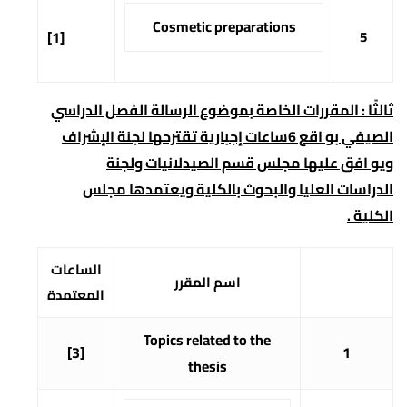
Cosmetic preparations
[1]
5
ثالثًا : المقررات الخاصة بموضوع الرسالة الفصل الدراسي
الصيفي بو اقع
6
ساعات إجبارية تقترحها لجنة الإشراف
ويو افق عليها مجلس قسم الصيدلانيات ولجنة
الدراسات العليا والبحوث بالكلية ويعتمدها مجلس
الكلية .
الساعات
اسم المقرر
المعتمدة
Topics related to the
[3]
1
thesis