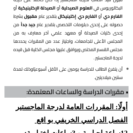
البكالوريوس في
العلوم الصيدلية
أو
الصيدلة الإكلينيكية
أو
الفارم دي
أو
الفارم دي إكلينيكال
بتقدير عام
مقبول
بشرط
حصوله على إحدى دبلومات التخصص بتقدير عام
جيد جداً
من
إحدى كليات الصيدلة أو معهد علمي آخر معترف به من
المجلس الأعلى للجامعات، واجتياز عدد من المقررات يحددها
مجلس القسم المختص ويوافق عليها مجلس الكلية قبل قيده
لدرجة الماجستير .
أن يتفرغ الطالب للدراسة يومين على الأقل أسبوعيًاوذلك لمدة
سنتين ميلاديتين.
• مقررات الدراسة والساعات المعتمدة:
أولًا: المقررات العامة لدرجة الماجستير
الفصل الدراسي الخريفي بو اقع
12ساعة إجبارية و 3ساعات اختيارية: