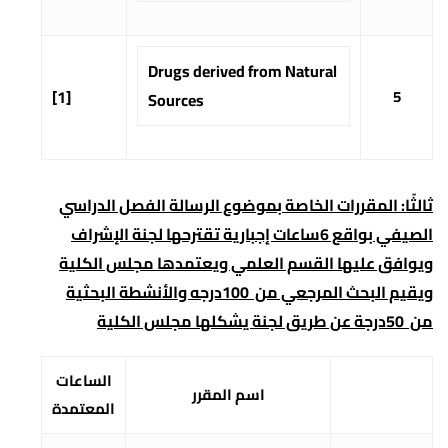
Drugs derived from Natural
[1]
5
Sources
ثالثًا: المقررات الخاصة بموضوع الرسالة الفصل الدراسي
الصيفي بواقع 6ساعات إجبارية تقترحها لجنة الإشراف
ويوافق عليها القسم العلمي ويعتمدها مجلس الكلية
ويقيم البحث المرجعي من 100درجه والأنشطة البحثية
من 50درجة عن طريق لجنة يشكلها مجلس الكلية
الساعات
اسم المقرر
المعتمدة