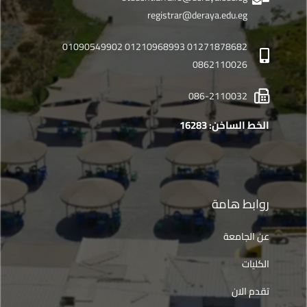
registrar@deraya.edu.eg
01271878682 01210968993 01090549902
0862110026
086-2110032
الخط الساخن: 16283
روابط هامة
عن الجامعة
الكليات
تقدم الان