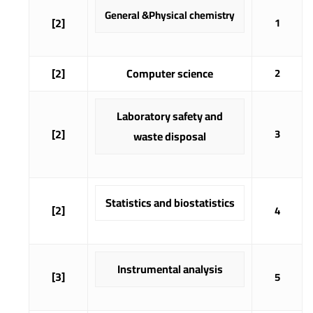
General &Physical chemistry
[2]
1
[2]
Computer science
2
Laboratory safety and
[2]
3
waste disposal
Statistics and biostatistics
[2]
4
Instrumental analysis
[3]
5