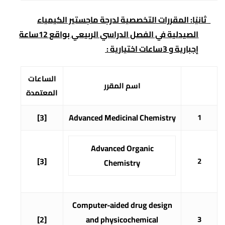
ثانيًا
: ا
لمقررات التخصصية لدرجة ماجستير الكيمياء
الصيدلية في الفصل الدراسي الربيعي بواقع
12
ساعة
إجبارية
و 3ساعات اختيارية :
الساعات
اسم المقرر
المعتمدة
[3]
Advanced Medicinal Chemistry
1
Advanced Organic
[3]
2
Chemistry
Computer-aided drug design
[2]
and
physicochemical
3