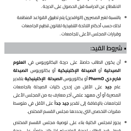
الانقطاع عن الدراسة قبل الحصول على الدرجة .
بالنسبة لغير المصريين (الوافدين) يتم تطبيق القواعد المنظمة
لذلك حسب أحكام اللائحة التنفيذية لقانون تنظيم الجامعات
وقرارات المجلس الأعلى للجامعات .
• شروط القيد:
أن يكون الطالب حاصلاً على درجة البكالوريوس في
العلوم
الصيدلية
أو
الصيدلة الإكلينيكية
أو بكالوريوس
الصيدلة
فارم دي PharmD
أو بكالوريوس
الصيدلة الإكلينيكية
بتقدير
عام
جيد
على الأقل من إحدى كليات الصيدلة بالجامعات
المصرية أو أي معهد علمي آخر معترف به من المجلس الأعلى
للجامعات بالإضافة إلى تقدير
جيد جداً
على الأقل في متوسط
مقررات التخصص التي يحددها مجلس القسم المختص.
يجوز لمجلس الكلية بناء على توصية مجلس القسم المختص
قبول قيد الطالب لدرجة الماجستير إذا كان حاصلًا على درجة