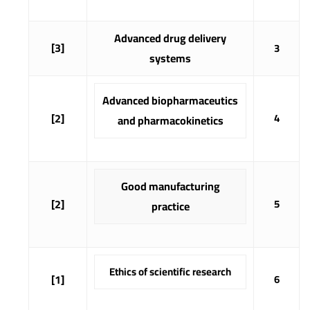
Advanced drug delivery
[3]
3
systems
Advanced biopharmaceutics
[2]
4
and pharmacokinetics
Good manufacturing
[2]
5
practice
Ethics of scientific research
[1]
6