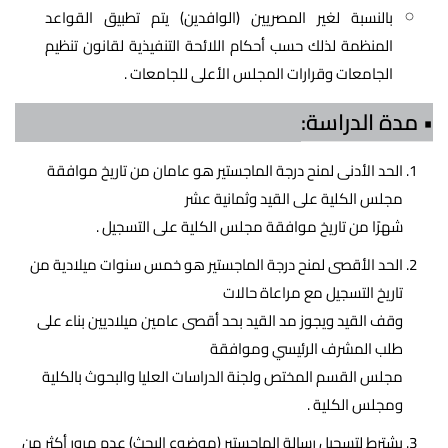
بالنسبة لغير المصريين (الوافدين) يتم تطبيق القواعد
المنظمة لذلك حسب أحكام اللائحة التنفيذية لقانون تنظيم
الجامعات وقرارات المجلس الأعلى للجامعات .
• مدة الدراسة:
الحد الأدنى لمنح درجة الماجستير هو عامان من تاريخ موافقة
مجلس الكلية على القيد وثمانية عشر
شهرًا من تاريخ موافقة مجلس الكلية على التسجيل .
الحد الأقصى لمنح درجة الماجستير هو خمس سنوات ميلادية من
تاريخ التسجيل مع مراعاة حالات
وقف القيد ويجوز مد القيد بحد أقصى عامين ميلاديين بناء على
طلب المشرف الرئيسي وموافقة
مجلس القسم المختص ولجنة الدراسات العليا والبحوث بالكلية
ومجلس الكلية .
يشترط لتسجيل رسالة الماجستير (موضوع البحث) عدم مرور أكثر من