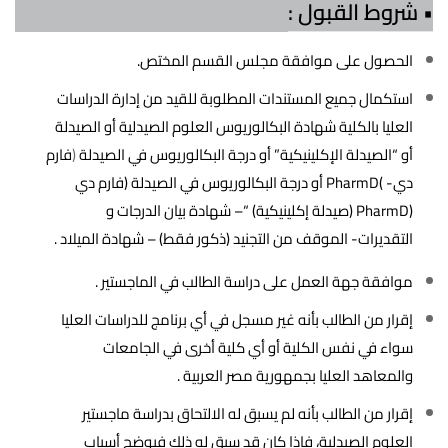
• شروط القبول :
الحصول على موافقة مجلس القسم المختص.
استكمال جميع المستندات المطلوبة للقيد من إدارة الدراسات
العليا بالكلية شهادة البكالوريوس العلوم الصيدلية أو الصيدلة
أو “الصيدلة الإكلينيكية” أو درجة البكالوريوس في الصيدلة
(
فارم
دي- )PharmD أو درجة البكالوريوس في الصيدلة (فارم دي
(PharmD (صيدلة إكلينيكية) “– شهادة بيان الدرجات و
التقديرات- الموقف من التجنيد (ذكور فقط) – شهادة الميلاد .
موافقة جهة العمل على دراسة الطالب في الماجستير .
إقرار من الطالب بأنه غير مسجل في أي برنامج للدراسات العليا
سواء في نفس الكلية أو أي كلية أخرى في الجامعات
والمعاهد العليا بجمهورية مصر العربية .
إقرار من الطالب بأنه لم يسبق له الالتحاق بدراسة ماجستير
العلوم الصيدلية، فإذا كان قد سبق له ذلك فيوضح أسباب