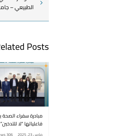
الطبيعي – جامع
elated Posts
مبادرة سفراء الصحة ب
فاعلياتها “لا للتدخين
مارس 23, 2025
306 views