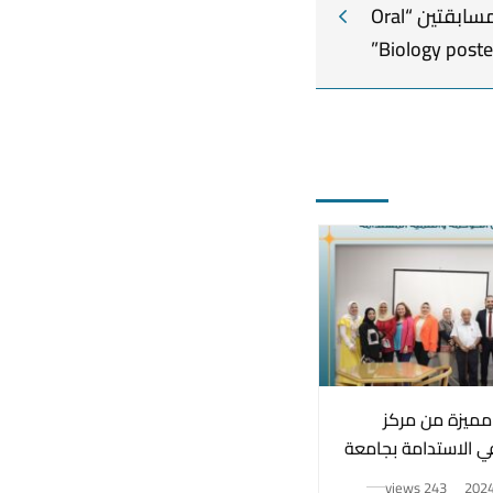
المركز الثاني في مسابقتين “Oral
Biology poste
مميزة من مركز
مبادرة الكشف المبكر عن
في الاستدامة بجامعة
الأمراض بجامعة دراية –
مجتمع
سرطان الثدي
243 views
أكتوبر 21, 2024
230 views