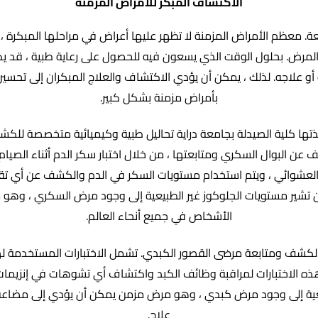
الاكتشاف المبكر للأمراض المزمنة
عة. معظم الأمراض المزمنة لا تظهر عليها أعراض في مراحلها المبكرة ، 
ر المرض. بحلول الوقت الذي يسعون فيه للحصول على رعاية طبية ، قد 
أو علاجه. لذلك ، يمكن أن يؤدي الاكتشاف والعلاج المبكران إلى تحسين
بأمراض مزمنة بشكل كبير.
تها كلية الصيدلة بجامعة دراية تحاليل طبية وكيميائية متخصصة للكش
 عن البوال السكري ومتابعتها ، من خلال اختبار سكر الدم أثناء الصي
م العشوائي ، ويتم استخدام مستويات السكر في الدم والكشف عن أي تقل
تشير مستويات الجلوكوز غير الطبيعية إلى وجود مرض السكري ، وهو
الأشخاص في جميع أنحاء العالم.
الكشف ومتابعة مرضى القصور الكبدي. تشمل الاختبارات المستخدمة لهذ
تستخدم هذه الاختبارات لمراقبة وظائف الكبد واكتشاف أي تشوهات في إنزيما
بيعية إلى وجود مرض كبدي ، وهو مرض مزمن يمكن أن يؤدي إلى مضاعفا
علاج.