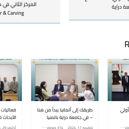
ة دراية
r & Carving”
R
أولي
طريقك إلى ألمانيا يبدأ من هنا
فعاليات 
”
– في جامعة دراية بالمنيا
الأبحاث 
الجديدة!
دراية لل
نوفمبر 17, 2024
314 views
أكتوبر 29, 2024