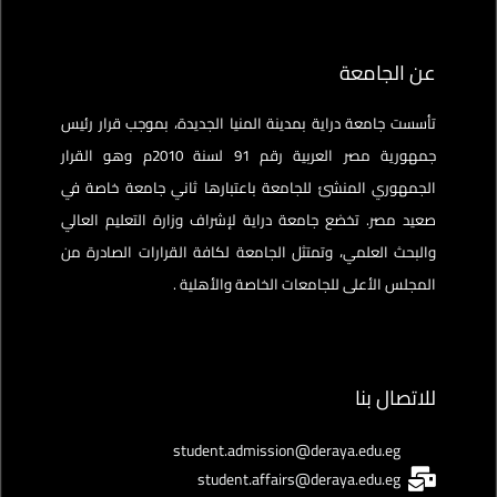
عن الجامعة
تأسست جامعة دراية بمدينة المنيا الجديدة، بموجب قرار رئيس
جمهورية مصر العربية رقم 91 لسنة 2010م وهو القرار
الجمهوري المنشئ للجامعة باعتبارها ثاني جامعة خاصة في
صعيد مصر. تخضع جامعة دراية لإشراف وزارة التعليم العالي
والبحث العلمي، وتمتثل الجامعة لكافة القرارات الصادرة من
المجلس الأعلى للجامعات الخاصة والأهلية .
للاتصال بنا
student.admission@deraya.edu.eg
student.affairs@deraya.edu.eg