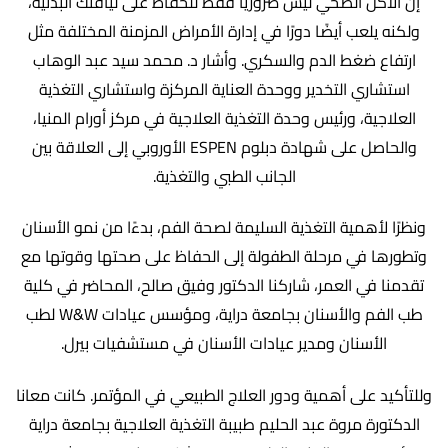
إن الأكل الصحي ليس ضروريًا فقط للحفاظ على لياقتك البدنية،
ولكنه يلعب أيضًا دورًا في إدارة الأمراض المزمنة المختلفة مثل
ارتفاع ضغط الدم والسكري. وأشار د. محمد سيد عبد الوهاب
استشاري التخدير ووحدة العناية المركزة واستشاري التغذية
العلاجية، ورئيس وحدة التغذية العلاجية في مركز أورام المنيا،
والحاصل على شهادة دبلوم ESPEN الأوروبي إلى العلاقة بين
الجانب الطبي والتغذية.
ونظرًا لأهمية التغذية السليمة لصحة الفم، بدءًا من نمو الأسنان
وتطورها في مرحلة الطفولة إلى الحفاظ على صحتها وقوتها مع
تقدمنا في العمر، شاركنا الدكتور وفيق صالح، المحاضر في كلية
طب الفم والأسنان بجامعة دراية، ومؤسس عيادات W&W لطب
الأسنان ومدير عيادات الأسنان في مستشفيات بيرل.
وللتأكيد على أهمية ودور العلاج الطبيعي في المؤتمر. كانت معانا
الدكتورة مروة عبد الحليم طبيبة التغذية العلاجية بجامعة دراية