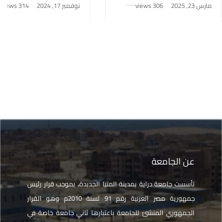
الجديدة!
مارس 23, 2025
306 views
نوفمبر 17, 2024
314 views
عن الجامعة
تأسست جامعة دراية بمدينة المنيا الجديدة، بموجب قرار رئيس
جمهورية مصر العربية رقم 91 لسنة 2010م وهو القرار
الجمهوري المنشئ للجامعة باعتبارها ثاني جامعة خاصة في