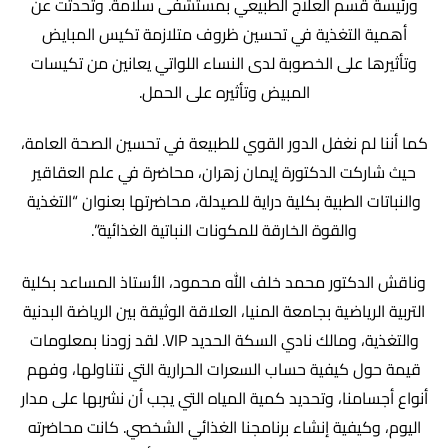
ورئيسة قسم العلاج الطبيعي بمستشفى سلامة. وتحدثت عن
أهمية التغذية في تحسين ظروف متلازمة تكيس المبايض
وتأثيرها على الخصوبة لدى النساء اللواتي يعانين من تكيسات
المبيض وتأثيره على الحمل.
كما أننا لم نغفل الدور القوي للطبيعة في تحسين الصحة العامة،
حيث شاركت الدكتورة إيمان زهران، محاضرة في علم العقاقير
والنباتات الطبية بكلية دراية للصيدلة، محاضرتها بعنوان “التغذية
والقوة الخارقة للمكونات النباتية الغذائية”.
وناقش الدكتور محمد خلف الله محمود، الأستاذ المساعد بكلية
التربية الرياضية بجامعة المنيا، العلاقة الوثيقة بين الرياضة البدنية
والتغذية، ومالك نادي السكة الحديد VIP. لقد زودنا بمعلومات
قيمة حول كيفية حساب السعرات الحرارية التي نتناولها، وفهم
أنواع أجسامنا، وتحديد كمية المياه التي يجب أن نشربها على مدار
اليوم، وكيفية إنشاء برنامجنا الغذائي الشخصي. كانت محاضرته