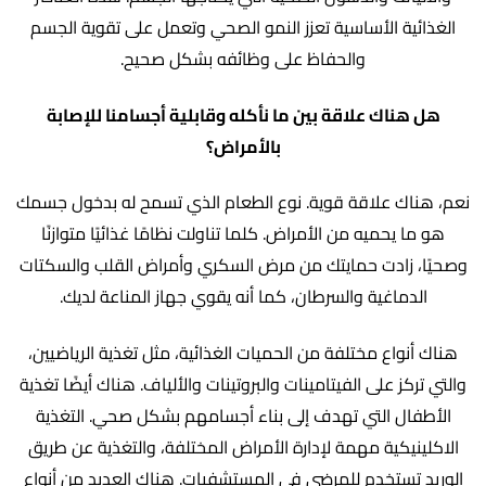
الغذائية الأساسية تعزز النمو الصحي وتعمل على تقوية الجسم
والحفاظ على وظائفه بشكل صحيح.
هل هناك علاقة بين ما نأكله وقابلية أجسامنا للإصابة
بالأمراض؟
نعم، هناك علاقة قوية. نوع الطعام الذي تسمح له بدخول جسمك
هو ما يحميه من الأمراض. كلما تناولت نظامًا غذائيًا متوازنًا
وصحيًا، زادت حمايتك من مرض السكري وأمراض القلب والسكتات
الدماغية والسرطان، كما أنه يقوي جهاز المناعة لديك.
هناك أنواع مختلفة من الحميات الغذائية، مثل تغذية الرياضيين،
والتي تركز على الفيتامينات والبروتينات والألياف. هناك أيضًا تغذية
الأطفال التي تهدف إلى بناء أجسامهم بشكل صحي. التغذية
الاكلينيكية مهمة لإدارة الأمراض المختلفة، والتغذية عن طريق
الوريد تستخدم للمرضى في المستشفيات. هناك العديد من أنواع