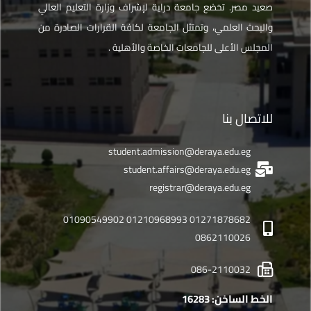
صعيد مصر. تخضع جامعة دراية لإشراف وزارة التعليم العالي
والبحث العلمي، وتمتثل الجامعة لكافة القرارات الصادرة من
المجلس الأعلى للجامعات الخاصة والأهلية .
للاتصال بنا
student.admission@deraya.edu.eg
student.affairs@deraya.edu.eg
registrar@deraya.edu.eg
01271878682 01210968993 01090549902
0862110026
086-2110032
الخط الساخن: 16283