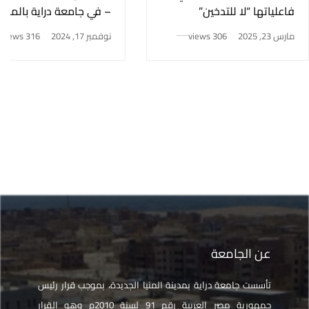
فاعلياتها “لا للتدخين”
– في جامعة دراية بالمنيا
الجديدة!
مارس 23, 2025
306 views
نوفمبر 17, 2024
316 views
عن الجامعة
تأسست جامعة دراية بمدينة المنيا الجديدة، بموجب قرار رئيس
جمهورية مصر العربية رقم 91 لسنة 2010م وهو القرار