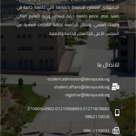
الجمهوري المنشئ للجامعة باعتبارها ثاني جامعة خاصة في
صعيد مصر. تخضع جامعة دراية لإشراف وزارة التعليم العالي
والبحث العلمي، وتمتثل الجامعة لكافة القرارات الصادرة من
المجلس الأعلى للجامعات الخاصة والأهلية .
للاتصال بنا
student.admission@deraya.edu.eg
student.affairs@deraya.edu.eg
registrar@deraya.edu.eg
01271878682 01210968993 01090549902
0862110026
086-2110032