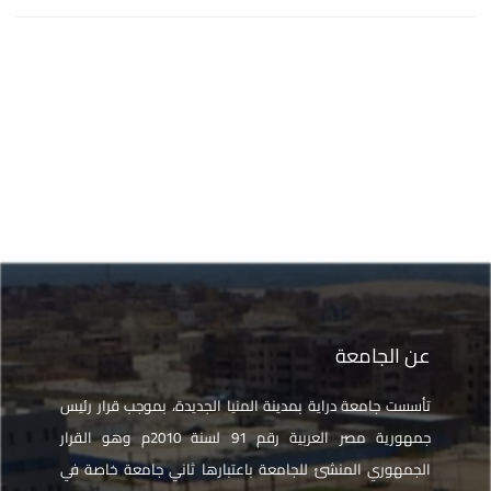
عن الجامعة
تأسست جامعة دراية بمدينة المنيا الجديدة، بموجب قرار رئيس
جمهورية مصر العربية رقم 91 لسنة 2010م وهو القرار
الجمهوري المنشئ للجامعة باعتبارها ثاني جامعة خاصة في