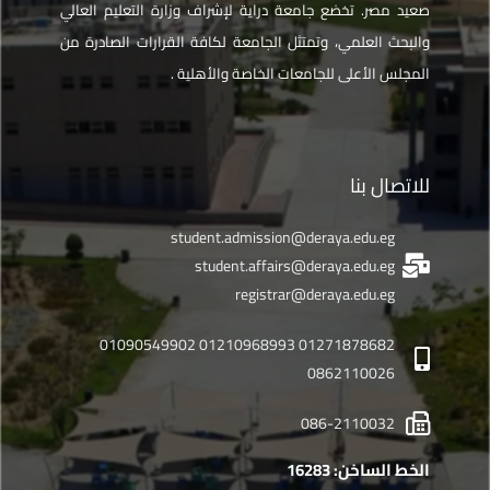
صعيد مصر. تخضع جامعة دراية لإشراف وزارة التعليم العالي
والبحث العلمي، وتمتثل الجامعة لكافة القرارات الصادرة من
المجلس الأعلى للجامعات الخاصة والأهلية .
للاتصال بنا
student.admission@deraya.edu.eg
student.affairs@deraya.edu.eg
registrar@deraya.edu.eg
01271878682 01210968993 01090549902
0862110026
086-2110032
الخط الساخن: 16283